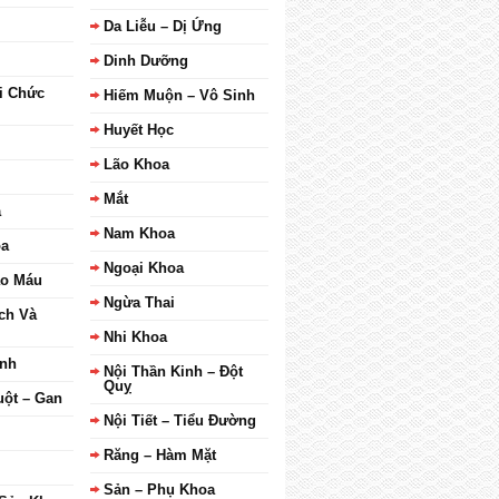
Da Liễu – Dị Ứng
Dinh Dưỡng
i Chức
Hiếm Muộn – Vô Sinh
Huyết Học
Lão Khoa
Mắt
a
Nam Khoa
oa
Ngoại Khoa
ạo Máu
Ngừa Thai
ch Và
Nhi Khoa
inh
Nội Thần Kinh – Đột
Quỵ
uột – Gan
Nội Tiết – Tiểu Đường
Răng – Hàm Mặt
Sản – Phụ Khoa