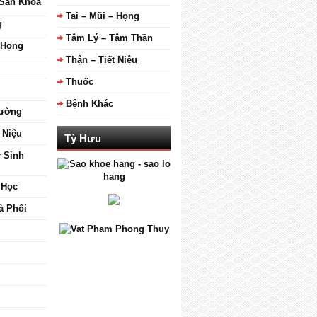
 Sản Khoa
Tai – Mũi – Họng
g
Tâm Lý – Tâm Thần
– Họng
Thận – Tiết Niệu
Thuốc
Bệnh Khác
Đường
 Niệu
Tỳ Hưu
ý Sinh
 Học
à Phổi