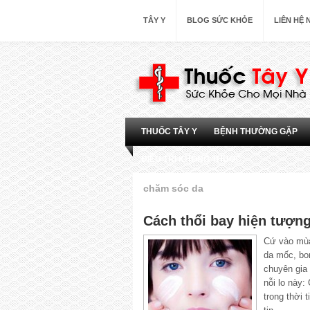
TÂY Y
BLOG SỨC KHỎE
LIÊN HỆ
THUỐC TÂY Y
BỆNH THƯỜNG GẶP
ĐIỀU TRỊ KHÔNG THUỐC
chăm sóc da
Cách thổi bay hiện tượn
Cứ vào mùa 
da mốc, bo
chuyên gia 
nỗi lo này:
trong thời 