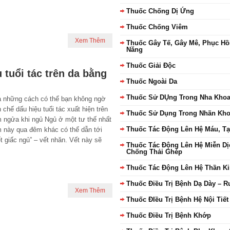
Thuốc Chống Dị Ứng
Thuốc Chống Viêm
Xem Thêm
Thuốc Gây Tế, Gây Mê, Phục Hồ
Năng
Thuốc Giải Độc
tuổi tác trên da bằng
Thuốc Ngoài Da
Thuốc Sử DỤng Trong Nha Kho
à những cách có thể bạn không ngờ
n chế dấu hiệu tuổi tác xuất hiện trên
Thuốc Sử Dụng Trong Nhãn Kh
m ngửa khi ngủ Ngủ ở một tư thế nhất
Thuốc Tác Động Lên Hệ Máu, T
m này qua đêm khác có thể dẫn tới
t giấc ngủ” – vết nhăn. Vết này sẽ
Thuốc Tác Động Lên Hệ Miễn Dị
Chống Thải Ghép
Thuốc Tác Động Lên Hệ Thần K
Thuốc Điều Trị Bệnh Dạ Dày – R
Xem Thêm
Thuốc ĐIều Trị Bệnh Hệ Nội Tiết
Thuốc Điều Trị Bệnh Khớp