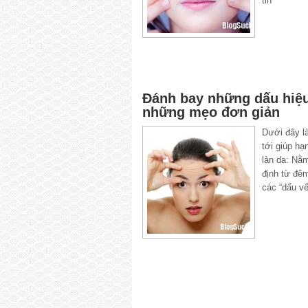
tin
Đánh bay những dấu hiệu 
những mẹo đơn giản
Dưới đây l
tới giúp hạ
làn da: Nằ
định từ đê
các “dấu vế