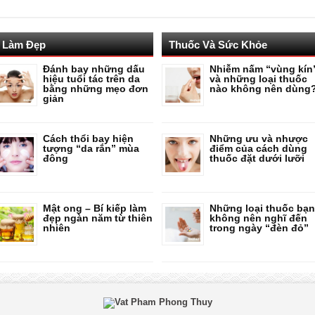
Làm Đẹp
Thuốc Và Sức Khỏe
Đánh bay những dấu
Nhiễm nấm “vùng kín
hiệu tuổi tác trên da
và những loại thuốc
bằng những mẹo đơn
nào không nên dùng
giản
Cách thổi bay hiện
Những ưu và nhược
tượng “da rắn” mùa
điểm của cách dùng
đông
thuốc đặt dưới lưỡi
Mật ong – Bí kiếp làm
Những loại thuốc bạn
đẹp ngàn năm từ thiên
không nên nghĩ đến
nhiên
trong ngày “đèn đỏ”