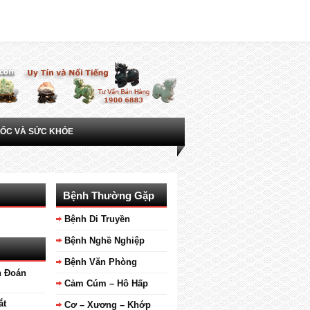
ỐC VÀ SỨC KHỎE
Bệnh Thường Gặp
Bệnh Di Truyền
Bệnh Nghề Nghiệp
Bệnh Văn Phòng
n Đoán
Cảm Cúm – Hô Hấp
ắt
Cơ – Xương – Khớp