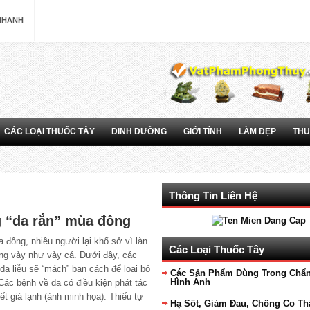
 NHANH
CÁC LOẠI THUỐC TÂY
DINH DƯỠNG
GIỚI TÍNH
LÀM ĐẸP
THU
Thông Tin Liên Hệ
g “da rắn” mùa đông
đông, nhiều người lại khổ sở vì làn
Các Loại Thuốc Tây
ng vảy như vảy cá. Dưới đây, các
da liễu sẽ “mách” bạn cách để loại bỏ
Các Sản Phẩm Dùng Trong Chẩ
Hình Ảnh
 Các bệnh về da có điều kiện phát tác
tiết giá lạnh (ảnh minh họa). Thiếu tự
Hạ Sốt, Giảm Đau, Chống Co Th