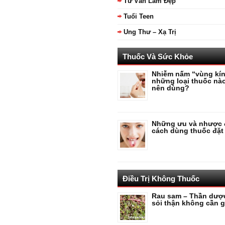
Tư Vấn Làm Đẹp
Tuổi Teen
Ung Thư – Xạ Trị
Thuốc Và Sức Khỏe
Nhiễm nấm “vùng kín
những loại thuốc nà
nên dùng?
Những ưu và nhược 
cách dùng thuốc đặt
Điều Trị Không Thuốc
Rau sam – Thần dượ
sỏi thận không cần g