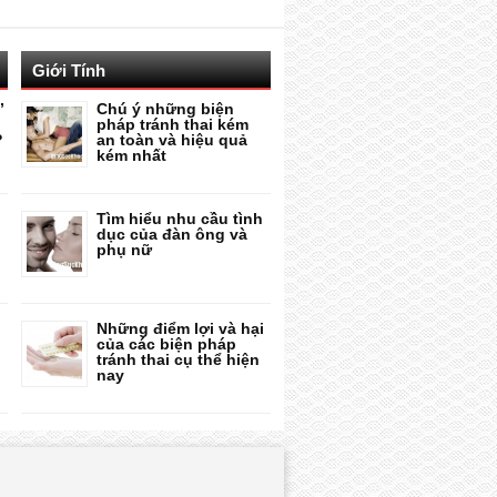
Giới Tính
”
Chú ý những biện
pháp tránh thai kém
?
an toàn và hiệu quả
kém nhất
Tìm hiểu nhu cầu tình
dục của đàn ông và
phụ nữ
Những điểm lợi và hại
của các biện pháp
tránh thai cụ thể hiện
nay