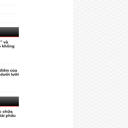
” và
o không
điểm của
 dưới lưỡi
c chữa
iải phẩu