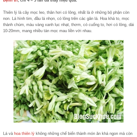
bệnh trĩ
, chỉ 4 – 5 lần đã thấy hiệu quả.
Thiên lý là cây mọc leo, thân hơi có lông, nhất là ở những bộ phận còn
non. Lá hình tim, đầu lá nhọn, có lông trên các gân lá. Hoa khá to, mọc
thành chùm, màu vàng xanh lục nhạt, thơm, có cuống to, hơi có lông, dài
10-20mm, mang nhiều tán mọc mau liền với nhau.
Lá và
hoa thiên lý
không những chế biến thành món ăn khá ngon mà còn