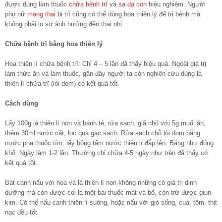
được dùng làm thuốc
chữa bệnh trĩ
và
sa dạ con
hiệu nghiệm. Người
phụ nữ
mang thai
bị trĩ cũng có thể dùng hoa thiên lý để trị bệnh mà
không phải lo sợ ảnh hưởng đến thai nhi.
Chữa bệnh trĩ bằng hoa thiên lý
Hoa thiên lí chữa bệnh trĩ: Chỉ 4 – 5 lần đã thấy hiệu quả. Ngoài giá trị
làm thức ăn và làm thuốc, gần đây người ta còn nghiên cứu dùng lá
thiên lí chữa trĩ (lòi dom) có kết quả tốt.
Cách dùng
Lấy 100g lá thiên lí non và bánh tẻ, rửa sạch, giã nhỏ với 5g muối ăn,
thêm 30ml nước cất, lọc qua gạc sạch. Rửa sạch chỗ lòi dom bằng
nước pha thuốc tím, lấy bông tẩm nước thiên lí đắp lên. Băng như đóng
khố. Ngày làm 1-2 lần. Thường chỉ chữa 4-5 ngày như trên đã thấy có
kết quả tốt.
Bát canh nấu với hoa và lá thiên lí non không những có giá trị dinh
dưỡng mà còn được coi là một bài thuốc mát và bổ, còn trừ được giun
kim. Có thể nấu canh thiên lí suông, hoặc nấu với giò sống, cua, tôm, thịt
nạc đều tốt.