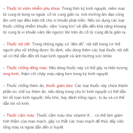
–
Thuốc trị viêm nhiễm phụ khoa
:
Trong thời kỳ kinh nguyệt, niêm mạc
tử cung bị bong ra ngoài, cổ tử cung giãn ra, môi trường âm đạo cũng
ẩm ướt tạo điều kiện tốt cho vi khuẩn phát triển. Nếu sử dụng các loại
thuốc chống nhiễm khuẩn, nấm “vùng kín” sẽ dẫn đến khả năng khoang
tử cung bị vi khuẩn xâm lấn ngược lên trên do cổ tử cung đã bị giãn ra.
–
Thuốc nội tiết
: Trong những ngày có “đèn đỏ”, nội tiết trong cơ thể
người phụ nữ không được ổn định, nếu dùng thêm các loại thuốc nội tiết
sẽ có thể dẫn đến rối loạn kinh nguyệt và ảnh hưởng sức khỏe.
–
Thuốc chống đông máu
: Nếu dùng thuốc này có thể gây ra hiện tượng
rong kinh
, thậm chí chảy máu nặng hơn trong kỳ kinh nguyệt.
–
Thuốc chống thèm ăn,
thuốc giảm béo
: Các loại thuốc này chứa thành
phần ức chế sự thèm ăn, nếu dùng trong chu kì kinh nguyệt có thể dẫn
tới rối loạn kinh nguyệt, tiểu khó, hay đánh trống ngực, lo âu và có thể
dẫn tới vô kinh.
–
Thuốc cầm máu
: Thuốc cầm máu như vitamin K… có thể làm giảm
tính thấm của mao mạch, gây co thắt các mao mạch để thúc đẩy việc
tống máu ra ngoài dẫn đến ứ huyết.