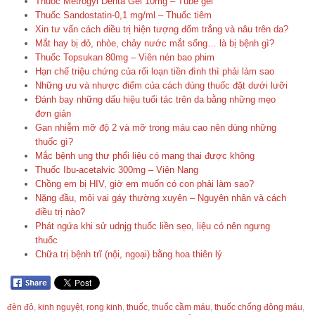
Thuốc Metrogyl Denta Gel 10mg – Tube gel
Thuốc Sandostatin-0,1 mg/ml – Thuốc tiêm
Xin tư vấn cách điều trị hiện tượng đốm trắng và nâu trên da?
Mắt hay bị đỏ, nhòe, chảy nước mắt sống… là bị bệnh gì?
Thuốc Topsukan 80mg – Viên nén bao phim
Hạn chế triệu chứng của rối loạn tiền đình thì phải làm sao
Những ưu và nhược điểm của cách dùng thuốc đặt dưới lưỡi
Đánh bay những dấu hiệu tuổi tác trên da bằng những mẹo
đơn giản
Gan nhiễm mỡ độ 2 và mỡ trong máu cao nên dùng những
thuốc gì?
Mắc bệnh ung thư phổi liệu có mang thai được không
Thuốc Ibu-acetalvic 300mg – Viên Nang
Chồng em bị HIV, giờ em muốn có con phải làm sao?
Nặng đầu, mỏi vai gáy thường xuyên – Nguyên nhân và cách
điều trị nào?
Phát ngứa khi sử udnjg thuốc liền sẹo, liệu có nên ngưng
thuốc
Chữa trị bệnh trĩ (nội, ngoại) bằng hoa thiên lý
đèn đỏ
,
kinh nguyệt
,
rong kinh
,
thuốc
,
thuốc cầm máu
,
thuốc chống đông máu
,