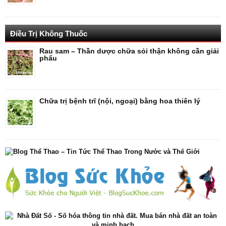
Điều Trị Không Thuốc
Rau sam – Thần dược chữa sỏi thận không cần giải
phẩu
Chữa trị bệnh trĩ (nội, ngoại) bằng hoa thiên lý