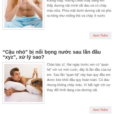
không thấy, nhưng chiều thay băng em
thấy dương vật mình rất đau và có chảy
máu nữa. Phía mặt dưới dương vật nó phù
ra trông như miếng thịt và chảy ít nước
Xem Thêm
“Cậu nhỏ” bị nổi bọng nước sau lần đầu
“xyz”, xử lý sao?
Chào bác sĩ, Hai ngày trước em có “quan
hệ” với vợ mới cưới, đây là lần đầu của tụi
em. Sau lần “quan hệ” này bao quy đầu em
được kéo khỏi đầu quy hoàn toàn. Có đau
nhưng không chảy máu. Vì bất ngờ với sự
thay đổi hình dạng của dương vật,
Xem Thêm