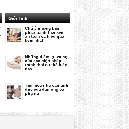
Giới Tính
”
Chú ý những biện
pháp tránh thai kém
?
an toàn và hiệu quả
kém nhất
Những điểm lợi và hại
của các biện pháp
tránh thai cụ thể hiện
nay
Tìm hiểu nhu cầu tình
dục của đàn ông và
phụ nữ