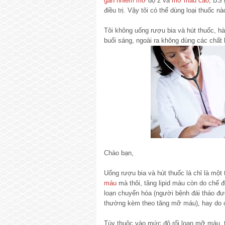
gan nhiễm mỡ
độ 2 và
mỡ máu cao
, BS 
điều trị. Vậy tôi có thể dùng loại thuốc nà
Tôi không uống rượu bia và hút thuốc, hà
buổi sáng, ngoài ra không dùng các chất
Chào bạn,
Uống rượu bia và hút thuốc lá chỉ là mộ
máu
mà thôi, tăng lipid máu còn do chế độ
loạn chuyển hóa (người bệnh đái tháo đư
thường kèm theo tăng mỡ máu), hay do cá
Tùy thuộc vào mức độ rối loạn mỡ máu, 