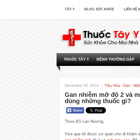
TÂY Y
BLOG SỨC KHỎE
LIÊN HỆ
THUỐC TÂY Y
BỆNH THƯỜNG GẶP
ĐIỀU TRỊ KHÔNG THUỐC
December 30, 2014
Tiêu Hóa - Gan - Mật
Gan nhiễm mỡ độ 2 và m
dùng những thuốc gì?
Thưa BS Lan Hương,
Vừa qua tôi được cơ quan cho đi khám s