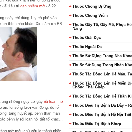
ghi kết quả khám nên đi uống thuốc
o để điều trị
gan nhiễm mỡ
độ 2?
Thuốc Chống Dị Ứng
Thuốc Chống Viêm
ng ngày chỉ dùng 1 ly cà phê vào
 kích thích nào khác. Xin cảm ơn BS.
Thuốc Gây Tế, Gây Mê, Phục Hồ
Năng
Thuốc Giải Độc
Thuốc Ngoài Da
Thuốc Sử DỤng Trong Nha Kho
Thuốc Sử Dụng Trong Nhãn Kh
Thuốc Tác Động Lên Hệ Máu, T
Thuốc Tác Động Lên Hệ Miễn Dị
Chống Thải Ghép
Thuốc Tác Động Lên Hệ Thần K
t trong những nguy cơ gây
rối loạn mỡ
Thuốc Điều Trị Bệnh Dạ Dày – R
 ăn, lối sống lười vận động, do rối
ờng, tăng huyết áp, bệnh thận mạn
Thuốc ĐIều Trị Bệnh Hệ Nội Tiết
c bệnh lý rối loạn nội tiết tố khác…
Thuốc Điều Trị Bệnh Khớp
tăng mỡ máu chủ yếu là thành phần