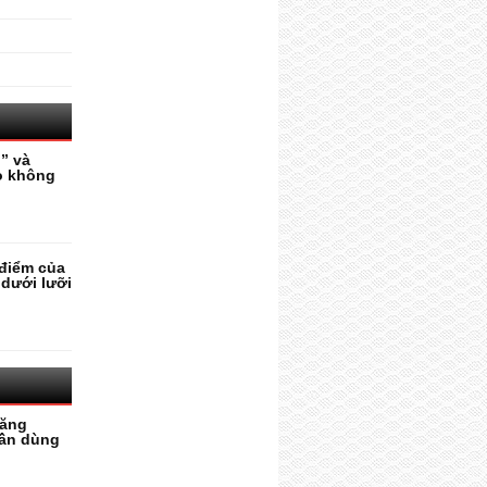
” và
o không
điểm của
 dưới lưỡi
tăng
cần dùng