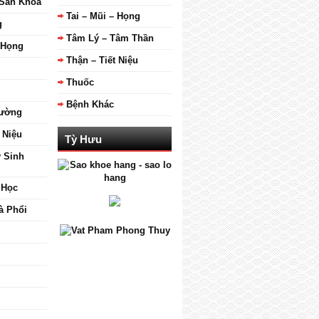
 Sản Khoa
Tai – Mũi – Họng
g
Tâm Lý – Tâm Thần
– Họng
Thận – Tiết Niệu
Thuốc
Bệnh Khác
Đường
 Niệu
Tỳ Hưu
ý Sinh
 Học
à Phổi