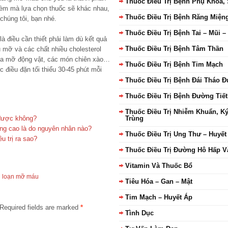
Thuốc Điều Trị Bệnh Phụ Khoa,
 kèm mà lựa chọn thuốc sẽ khác nhau,
Thuốc Điều Trị Bệnh Răng Miện
 chúng tôi, bạn nhé.
Thuốc Điều Trị Bệnh Tai – Mũi 
 là điều cần thiết phải làm dù kết quả
Thuốc Điều Trị Bệnh Tâm Thần
 mỡ và các chất nhiều cholesterol
 da mỡ động vật, các món chiên xào…
Thuốc Điều Trị Bệnh Tim Mạch
c điều đặn tối thiểu 30-45 phút mỗi
Thuốc Điều Trị Bệnh Đái Tháo 
Thuốc Điều Trị Bệnh Đường Tiết
Thuốc Điều Trị Nhiễm Khuẩn, K
 được không?
Trùng
ng cao là do nguyên nhân nào?
Thuốc Điều Trị Ung Thư – Huyết
u trị ra sao?
Thuốc Điều Trị Đường Hô Hấp V
Vitamin Và Thuốc Bổ
i loạn mỡ máu
Tiêu Hóa – Gan – Mật
Tim Mạch – Huyết Áp
Required fields are marked
*
Tình Dục