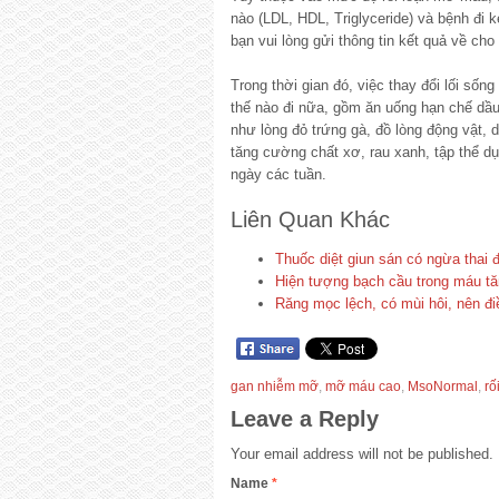
nào (LDL, HDL, Triglyceride) và bệnh đi
bạn vui lòng gửi thông tin kết quả về cho
Trong thời gian đó, việc thay đổi lối sống
thế nào đi nữa, gồm ăn uống hạn chế dầu
như lòng đỏ trứng gà, đồ lòng động vật,
tăng cường chất xơ, rau xanh, tập thể dụ
ngày các tuần.
Liên Quan Khác
Thuốc diệt giun sán có ngừa thai
Hiện tượng bạch cầu trong máu tă
Răng mọc lệch, có mùi hôi, nên điề
gan nhiễm mỡ
,
mỡ máu cao
,
MsoNormal
,
rố
Leave a Reply
Your email address will not be published.
Name
*