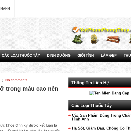
 NHANH
CÁC LOẠI THUỐC TÂY
DINH DƯỠNG
GIỚI TÍNH
LÀM ĐẸP
THU
No comments
Thông Tin Liên Hệ
ỡ trong máu cao nên
Các Loại Thuốc Tây
Các Sản Phẩm Dùng Trong Chẩ
Hình Ảnh
ức khỏe định kỳ được kết luận là
Hạ Sốt, Giảm Đau, Chống Co Th