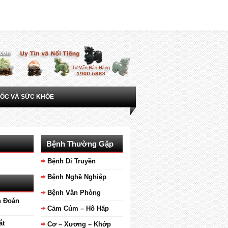
ỐC VÀ SỨC KHỎE
Bệnh Thường Gặp
Bệnh Di Truyền
Bệnh Nghề Nghiệp
Bệnh Văn Phòng
n Đoán
Cảm Cúm – Hô Hấp
ắt
Cơ – Xương – Khớp