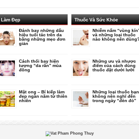
Làm Đẹp
Thuốc Và Sức Khỏe
Đánh bay những dấu
Nhiễm nấm “vùng kín
hiệu tuổi tác trên da
và những loại thuốc
bằng những mẹo đơn
nào không nên dùng
giản
Cách thổi bay hiện
Những ưu và nhược
tượng “da rắn” mùa
điểm của cách dùng
đông
thuốc đặt dưới lưỡi
Mật ong – Bí kiếp làm
Những loại thuốc bạn
đẹp ngàn năm từ thiên
không nên nghĩ đến
nhiên
trong ngày “đèn đỏ”