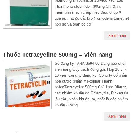
Marketing & Technical Service Pte. Ltd.
Thành phần:Iobitridol: 300mg Chỉ định:
Tiêm tĩnh mạch chụp niệu đạo, chụp X
quang, mật độ cắt lớp (Tomodensitometrie)
hộp sọ và toàn bộ cơ
Xem Thêm
Thuốc Tetracycline 500mg – Viên nang
Số đăng ký: VNA-3694-00 Dạng bào chế:
viên nang Quy cách đóng gói: Hộp 10 vỉ x
10 viên Công ty đăng ký: Công ty cổ phần
hoá dược phẩm Mekophar Thành
phần:Tetracyclin: 500mg Chỉ định: Điều trị
các nhiễm khuẩn do Chlamydia, Rickettsia,
lậu cầu, xoắn khuẩn, tả, nhất là các nhiễm
khuẩn đường
Xem Thêm