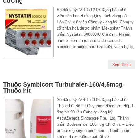
đường
Số đăng ký: VD-1712-06 Dạng bào chế:
viên nén bao đường Quy cách đóng gói:
Hộp 2 vỉ x 8 viên Công ty đăng ký: Công ty
cổ phần hoá dược phẩm Mekophar Thành
phần:Nystatin: 500000IU Chỉ định: Nhiễm
nấm ở niêm mạc nhất là do Candida
albicans ở miệng như tưa lưỡi, viêm họng,
Xem Thêm
Thuốc Symbicort Turbuhaler-160/4,5mcg –
Thuốc hít
Số đăng ký: VN-1583-06 Dạng bào chế:
Thuốc bột để hít Quy cách đóng gói: Hộp 1
ống hít 60 liều Công ty đăng ký:
AstraZeneca Singapore Pte., Ltd. Thành
phần:Budesonide: 160mcg Chỉ định: – Điều
trị thường xuyên bệnh hen. – Bệnh nhân
không được kiểm soát tốt với