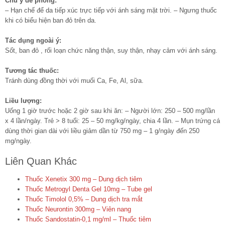
Chú ý đề phòng:
– Hạn chế để da tiếp xúc trực tiếp với ánh sáng mặt trời. – Ngưng thuốc
khi có biểu hiện ban đỏ trên da.
Tác dụng ngoài ý:
Sốt, ban đỏ , rối loạn chức năng thận, suy thận, nhạy cảm với ánh sáng.
Tương tác thuốc:
Tránh dùng đồng thời với muối Ca, Fe, Al, sữa.
Liều lượng:
Uống 1 giờ trước hoặc 2 giờ sau khi ăn: – Người lớn: 250 – 500 mg/lần
x 4 lần/ngày. Trẻ > 8 tuổi: 25 – 50 mg/kg/ngày, chia 4 lần. – Mụn trứng cá
dùng thời gian dài với liều giảm dần từ 750 mg – 1 g/ngày đến 250
mg/ngày.
Liên Quan Khác
Thuốc Xenetix 300 mg – Dung dịch tiêm
Thuốc Metrogyl Denta Gel 10mg – Tube gel
Thuốc Timolol 0,5% – Dung dịch tra mắt
Thuốc Neurontin 300mg – Viên nang
Thuốc Sandostatin-0,1 mg/ml – Thuốc tiêm