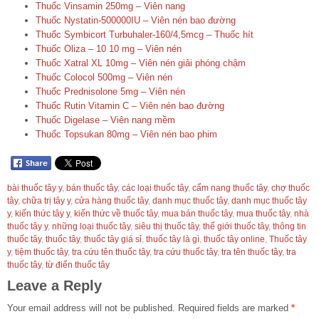
Thuốc Vinsamin 250mg – Viên nang
Thuốc Nystatin-500000IU – Viên nén bao đường
Thuốc Symbicort Turbuhaler-160/4,5mcg – Thuốc hít
Thuốc Oliza – 10 10 mg – Viên nén
Thuốc Xatral XL 10mg – Viên nén giải phóng chậm
Thuốc Colocol 500mg – Viên nén
Thuốc Prednisolone 5mg – Viên nén
Thuốc Rutin Vitamin C – Viên nén bao đường
Thuốc Digelase – Viên nang mềm
Thuốc Topsukan 80mg – Viên nén bao phim
bài thuốc tây y
,
bán thuốc tây
,
các loại thuốc tây
,
cẩm nang thuốc tây
,
chợ thuốc
tây
,
chữa trị tây y
,
cửa hàng thuốc tây
,
danh mục thuốc tây
,
danh mục thuốc tây
y
,
kiến thức tây y
,
kiến thức về thuốc tây
,
mua bán thuốc tây
,
mua thuốc tây
,
nhà
thuốc tây y
,
những loại thuốc tây
,
siêu thị thuốc tây
,
thế giới thuốc tây
,
thông tin
thuốc tây
,
thuốc tây
,
thuốc tây giá sỉ
,
thuốc tây là gì
,
thuốc tây online
,
Thuốc tây
y
,
tiệm thuốc tây
,
tra cứu tên thuốc tây
,
tra cứu thuốc tây
,
tra tên thuốc tây
,
tra
thuốc tây
,
từ điển thuốc tây
Leave a Reply
Your email address will not be published.
Required fields are marked
*